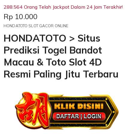
288.564 Orang Telah Jackpot Dalam 24 Jam Terakhir!
Price:
Rp 10.000
HONDATOTO SLOT GACOR ONLINE
HONDATOTO > Situs
Prediksi Togel Bandot
Macau & Toto Slot 4D
Resmi Paling Jitu Terbaru