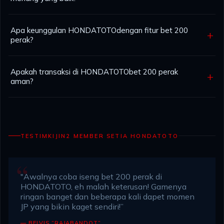
Apa keunggulan HONDATOTOdengan fitur bet 200
perak?
Apakah transaksi di HONDATOTObet 200 perak
aman?
TESTIMKIJIN2 MEMBER SETIA HONDATOTO
"Awalnya coba iseng bet 200 perak di
HONDATOTO, eh malah keterusan! Gamenya
ringan banget dan beberapa kali dapet momen
JP yang bikin kaget sendiri!”
— BELVIS “RAJABANDOT”